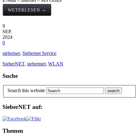
E-Mail – Internet – MS Office
WETERLESEN →
9
SEP.
2024
0
siebernet
,
Siebernet Service
SieberNET
,
siebertnet
,
WLAN
Suche
Search this website
SieberNET auf:
Themen