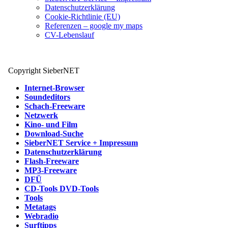
Datenschutzerklärung
Cookie-Richtlinie (EU)
Referenzen – google my maps
CV-Lebenslauf
Copyright SieberNET
Internet-Browser
Soundeditors
Schach-Freeware
Netzwerk
Kino- und Film
Download-Suche
SieberNET Service + Impressum
Datenschutzerklärung
Flash-Freeware
MP3-Freeware
DFÜ
CD-Tools DVD-Tools
Tools
Metatags
Webradio
Surftipps