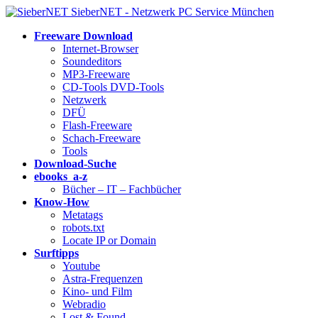
SieberNET - Netzwerk PC Service München
Freeware Download
Internet-Browser
Soundeditors
MP3-Freeware
CD-Tools DVD-Tools
Netzwerk
DFÜ
Flash-Freeware
Schach-Freeware
Tools
Download-Suche
ebooks a-z
Bücher – IT – Fachbücher
Know-How
Metatags
robots.txt
Locate IP or Domain
Surftipps
Youtube
Astra-Frequenzen
Kino- und Film
Webradio
Lost & Found