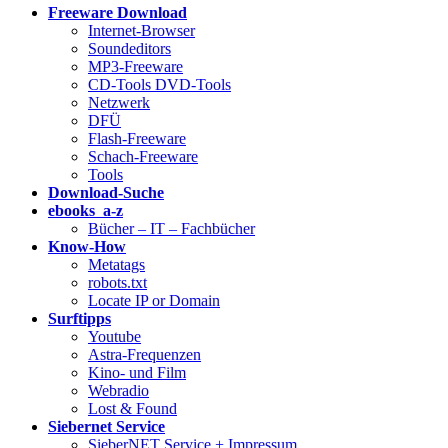
Freeware Download
Internet-Browser
Soundeditors
MP3-Freeware
CD-Tools DVD-Tools
Netzwerk
DFÜ
Flash-Freeware
Schach-Freeware
Tools
Download-Suche
ebooks a-z
Bücher – IT – Fachbücher
Know-How
Metatags
robots.txt
Locate IP or Domain
Surftipps
Youtube
Astra-Frequenzen
Kino- und Film
Webradio
Lost & Found
Siebernet Service
SieberNET Service + Impressum