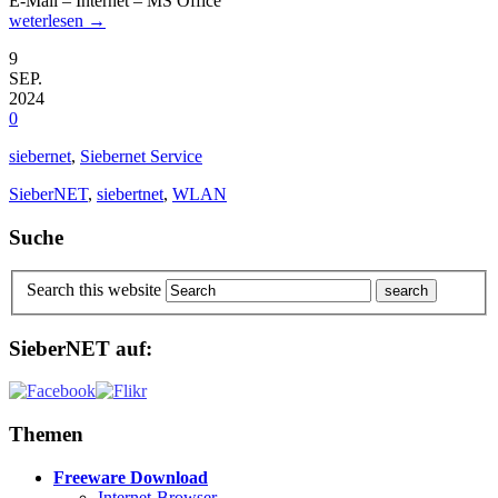
E-Mail – Internet – MS Office
weterlesen →
9
SEP.
2024
0
siebernet
,
Siebernet Service
SieberNET
,
siebertnet
,
WLAN
Suche
Search this website
SieberNET auf:
Themen
Freeware Download
Internet-Browser