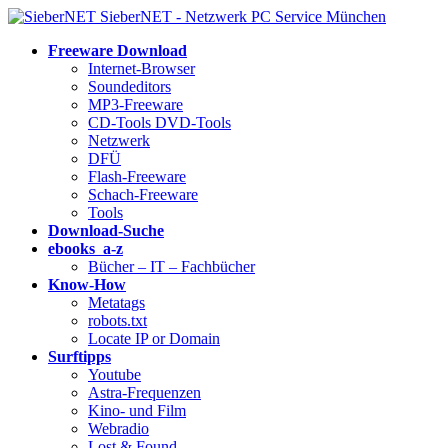
SieberNET - Netzwerk PC Service München
Freeware Download
Internet-Browser
Soundeditors
MP3-Freeware
CD-Tools DVD-Tools
Netzwerk
DFÜ
Flash-Freeware
Schach-Freeware
Tools
Download-Suche
ebooks a-z
Bücher – IT – Fachbücher
Know-How
Metatags
robots.txt
Locate IP or Domain
Surftipps
Youtube
Astra-Frequenzen
Kino- und Film
Webradio
Lost & Found