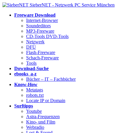
SieberNET - Netzwerk PC Service München
Freeware Download
Internet-Browser
Soundeditors
MP3-Freeware
CD-Tools DVD-Tools
Netzwerk
DFÜ
Flash-Freeware
Schach-Freeware
Tools
Download-Suche
ebooks a-z
Bücher – IT – Fachbücher
Know-How
Metatags
robots.txt
Locate IP or Domain
Surftipps
Youtube
Astra-Frequenzen
Kino- und Film
Webradio
Lost & Found