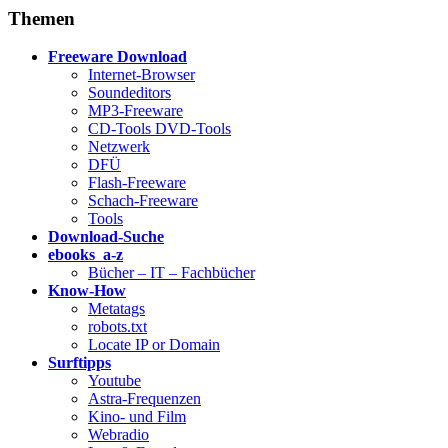
Themen
Freeware Download
Internet-Browser
Soundeditors
MP3-Freeware
CD-Tools DVD-Tools
Netzwerk
DFÜ
Flash-Freeware
Schach-Freeware
Tools
Download-Suche
ebooks a-z
Bücher – IT – Fachbücher
Know-How
Metatags
robots.txt
Locate IP or Domain
Surftipps
Youtube
Astra-Frequenzen
Kino- und Film
Webradio